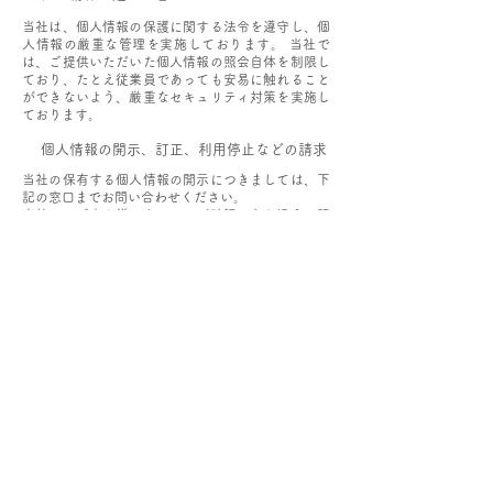
当社は、個人情報の保護に関する法令を遵守し、個
人情報の厳重な管理を実施しております。 当社で
は、ご提供いただいた個人情報の照会自体を制限し
ており、たとえ従業員であっても安易に触れること
ができないよう、厳重なセキュリティ対策を実施し
ております。
個人情報の開示、訂正、利用停止などの請求
当社の保有する個人情報の開示につきましては、下
記の窓口までお問い合わせください。
当社にてご本人様であることが確認できた場合に限
り、お問い合わせいただいた内容に対応させていた
だきます。
お問い合わせ先窓口
株式会社ハローリンクス
〒153-0065 東京都目黒区中町1-25-12 ロワイヤ
ル目黒1F
TEL 03-6303-0166
※当プライバシーポリシーは、ご提供いただいた個人情
報の保護を図るため、あるいは個人情報関連の法令の制
定や変更などに伴い、適宜変更することがあります。