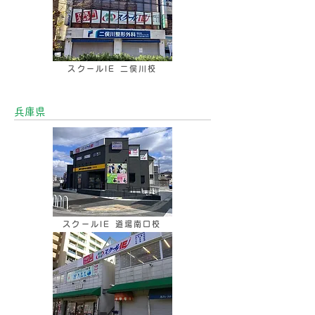
スクールIE 二俣川校
兵庫県
スクールIE 道場南口校